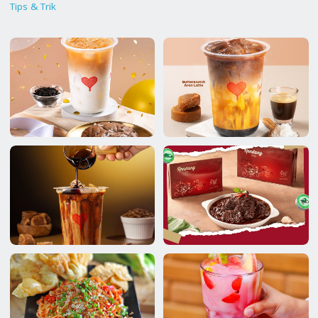
Tips & Trik