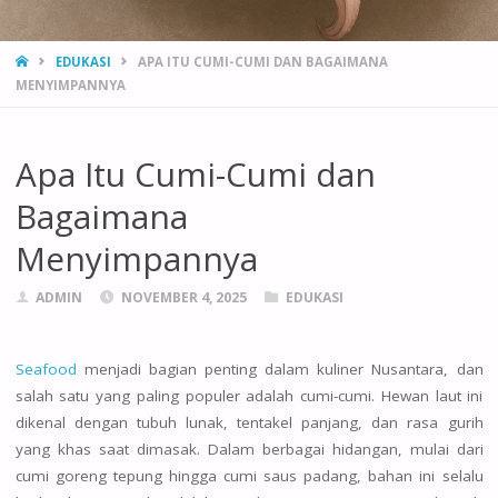
HOME
EDUKASI
APA ITU CUMI-CUMI DAN BAGAIMANA
MENYIMPANNYA
Apa Itu Cumi-Cumi dan
Bagaimana
Menyimpannya
ADMIN
NOVEMBER 4, 2025
EDUKASI
Seafood
menjadi bagian penting dalam kuliner Nusantara, dan
salah satu yang paling populer adalah cumi-cumi. Hewan laut ini
dikenal dengan tubuh lunak, tentakel panjang, dan rasa gurih
yang khas saat dimasak. Dalam berbagai hidangan, mulai dari
cumi goreng tepung hingga cumi saus padang, bahan ini selalu