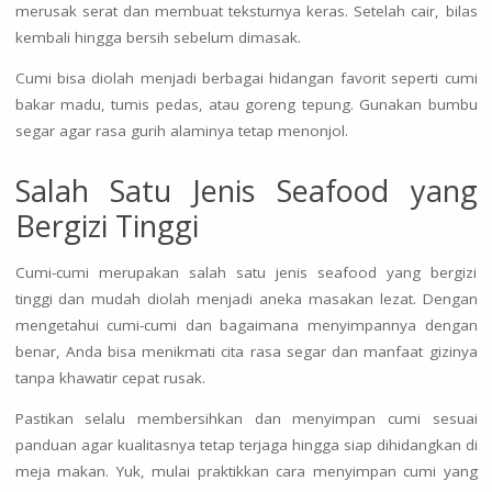
merusak serat dan membuat teksturnya keras. Setelah cair, bilas
kembali hingga bersih sebelum dimasak.
Cumi bisa diolah menjadi berbagai hidangan favorit seperti cumi
bakar madu, tumis pedas, atau goreng tepung. Gunakan bumbu
segar agar rasa gurih alaminya tetap menonjol.
Salah Satu Jenis Seafood yang
Bergizi Tinggi
Cumi-cumi merupakan salah satu jenis seafood yang bergizi
tinggi dan mudah diolah menjadi aneka masakan lezat. Dengan
mengetahui cumi-cumi dan bagaimana menyimpannya dengan
benar, Anda bisa menikmati cita rasa segar dan manfaat gizinya
tanpa khawatir cepat rusak.
Pastikan selalu membersihkan dan menyimpan cumi sesuai
panduan agar kualitasnya tetap terjaga hingga siap dihidangkan di
meja makan. Yuk, mulai praktikkan cara menyimpan cumi yang