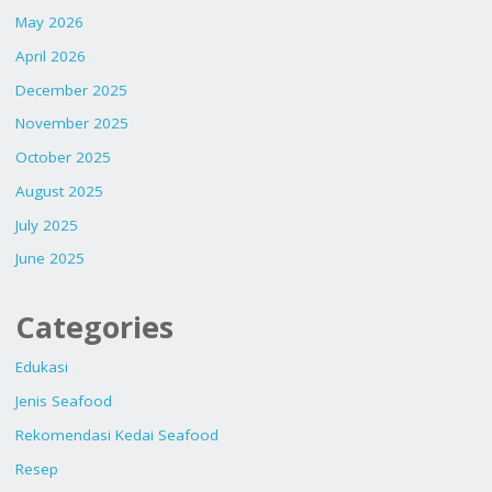
May 2026
April 2026
December 2025
November 2025
October 2025
August 2025
July 2025
June 2025
Categories
Edukasi
Jenis Seafood
Rekomendasi Kedai Seafood
Resep