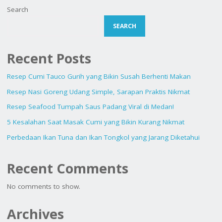
Search
SEARCH
Recent Posts
Resep Cumi Tauco Gurih yang Bikin Susah Berhenti Makan
Resep Nasi Goreng Udang Simple, Sarapan Praktis Nikmat
Resep Seafood Tumpah Saus Padang Viral di Medan!
5 Kesalahan Saat Masak Cumi yang Bikin Kurang Nikmat
Perbedaan Ikan Tuna dan Ikan Tongkol yang Jarang Diketahui
Recent Comments
No comments to show.
Archives