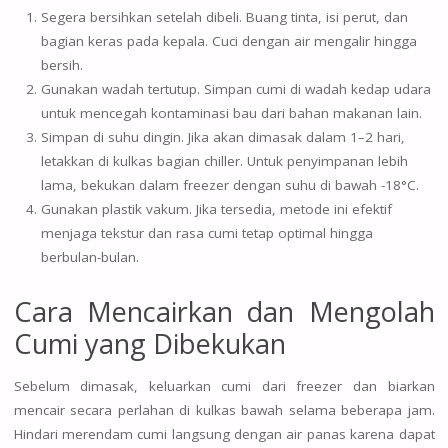
Segera bersihkan setelah dibeli. Buang tinta, isi perut, dan
bagian keras pada kepala. Cuci dengan air mengalir hingga
bersih.
Gunakan wadah tertutup. Simpan cumi di wadah kedap udara
untuk mencegah kontaminasi bau dari bahan makanan lain.
Simpan di suhu dingin. Jika akan dimasak dalam 1–2 hari,
letakkan di kulkas bagian chiller. Untuk penyimpanan lebih
lama, bekukan dalam freezer dengan suhu di bawah -18°C.
Gunakan plastik vakum. Jika tersedia, metode ini efektif
menjaga tekstur dan rasa cumi tetap optimal hingga
berbulan-bulan.
Cara Mencairkan dan Mengolah
Cumi yang Dibekukan
Sebelum dimasak, keluarkan cumi dari freezer dan biarkan
mencair secara perlahan di kulkas bawah selama beberapa jam.
Hindari merendam cumi langsung dengan air panas karena dapat