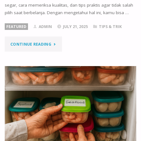
segar, cara memeriksa kualitas, dan tips praktis agar tidak salah
pilih saat berbelanja. Dengan mengetahui hal ini, kamu bisa …
FEATURED
ADMIN
JULY 21, 2025
TIPS & TRIK
"PANDUAN
CONTINUE READING
MEMILIH
SEAFOOD
SEGAR
DI
PASAR
TRADISIONAL
DAN