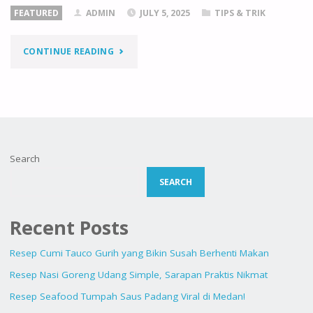
FEATURED
ADMIN
JULY 5, 2025
TIPS & TRIK
"CARA
CONTINUE READING
AMPUH
MENGHILANGKAN
BAU
Search
AMIS
SEARCH
SAAT
MEMASAK
Recent Posts
SEAFOOD"
Resep Cumi Tauco Gurih yang Bikin Susah Berhenti Makan
Resep Nasi Goreng Udang Simple, Sarapan Praktis Nikmat
Resep Seafood Tumpah Saus Padang Viral di Medan!