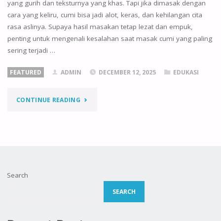
yang gurih dan teksturnya yang khas. Tapi jika dimasak dengan
cara yang keliru, cumi bisa jadi alot, keras, dan kehilangan cita
rasa aslinya. Supaya hasil masakan tetap lezat dan empuk,
penting untuk mengenali kesalahan saat masak cumi yang paling
sering terjadi …
FEATURED
ADMIN
DECEMBER 12, 2025
EDUKASI
"5
CONTINUE READING
KESALAHAN
SAAT
MASAK
Search
CUMI
SEARCH
YANG
BIKIN