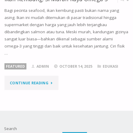
Bagi pecinta seafood, ikan kembung pasti bukan nama yang
asing. Ikan ini mudah ditemukan di pasar tradisional hingga
supermarket dengan harga yang jauh lebih terjangkau
dibandingkan salmon atau tuna. Meski murah, kandungan gizinya
sangat luar biasa—bahkan dikenal sebagai sumber alami
omega-3 yang tinggi dan baik untuk kesehatan jantung. Ciri fisik
…
FEATURED
ADMIN
OCTOBER 14, 2025
EDUKASI
"IKAN
CONTINUE READING
KEMBUNG:
SI
MURAH
Search
KAYA