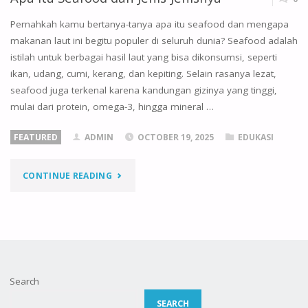
Pernahkah kamu bertanya-tanya apa itu seafood dan mengapa
makanan laut ini begitu populer di seluruh dunia? Seafood adalah
istilah untuk berbagai hasil laut yang bisa dikonsumsi, seperti
ikan, udang, cumi, kerang, dan kepiting. Selain rasanya lezat,
seafood juga terkenal karena kandungan gizinya yang tinggi,
mulai dari protein, omega-3, hingga mineral …
FEATURED
ADMIN
OCTOBER 19, 2025
EDUKASI
"APA
CONTINUE READING
ITU
SEAFOOD
DAN
Search
JENIS-
SEARCH